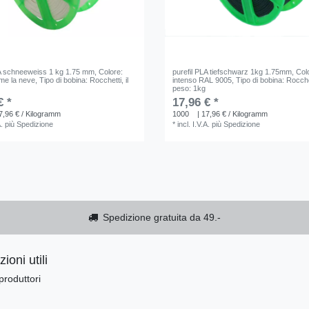
LA schneeweiss 1 kg 1.75 mm
, Colore:
purefil PLA tiefschwarz 1kg 1.75mm
, Col
me la neve
, Tipo di bobina: Rocchetti
, il
intenso RAL 9005
, Tipo di bobina: Rocche
peso: 1kg
€ *
17,96 € *
7,96 € / Kilogramm
1000
| 17,96 € / Kilogramm
A.
più
Spedizione
*
incl. I.V.A.
più
Spedizione
Spedizione gratuita da 49.-
ioni utili
produttori