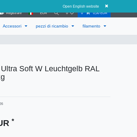
Austria
Open English website
Registrare
EUR
0
0
0,00 EUR
Accessori
pezzi di ricambio
filamento
 Ultra Soft W Leuchtgelb RAL
kg
26
*
EUR