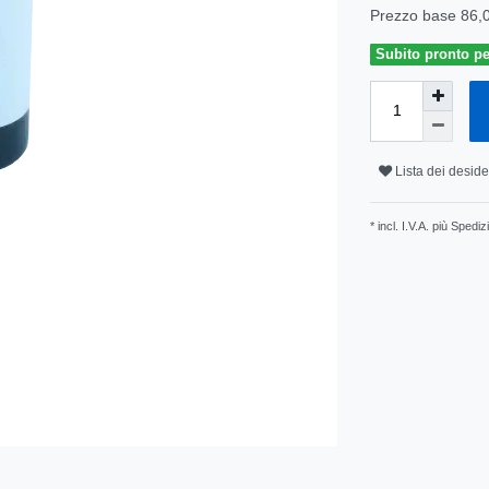
Prezzo base
86,
Subito pronto pe
Lista dei deside
* incl. I.V.A. più
Spediz