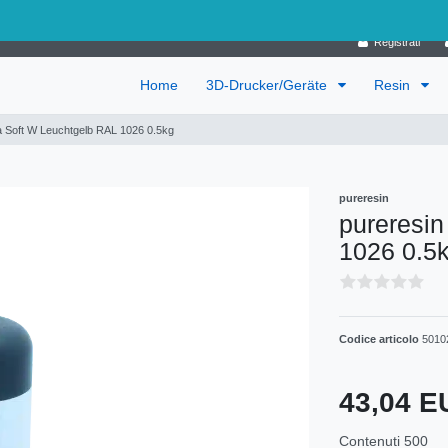
Germania
Registrati
Home
3D-Drucker/Geräte
Resin
ra Soft W Leuchtgelb RAL 1026 0.5kg
pureresin
pureresin
1026 0.5
Codice articolo
5010
43,04 
Contenuti
500