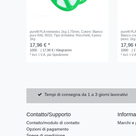
purefil PLA reinweiss 1kg 1.75mm
, Colore: Bianco
purefil P
puro RAL 9010
, Tipo di bobina: Rocchetti
, il peso:
Bianco co
1kg
peso: 1kg
17,96 € *
17,96 
1000
| 17,96 € / Kilogramm
1000
| 1
*
incl. I.V.A.
più
Spedizione
*
incl. I.V.
Tempi di consegna da 1 a 3 giorni lavorativi
Contatto/Supporto
Informaz
Contatto/modulo di contatto
Marchi e 
Opzioni di pagamento
Spese di spedizione