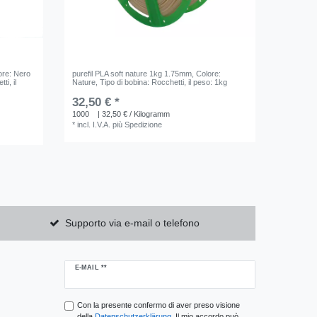
ore: Nero
purefil PLA soft nature 1kg 1.75mm
, Colore:
tti
, il
Nature
, Tipo di bobina: Rocchetti
, il peso: 1kg
32,50 € *
1000
| 32,50 € / Kilogramm
*
incl. I.V.A.
più
Spedizione
Supporto via e-mail o telefono
Ceres::Template.newsletterHoneypotLabel
E-MAIL **
Con la presente confermo di aver preso visione
della
Daten­schutz­erklärung
. Il mio accordo può