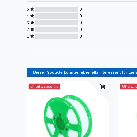
5
0
4
0
3
0
2
0
1
0
Diese Produkte könnten ebenfalls interessant für Sie 
Offerta speciale
Offerta 