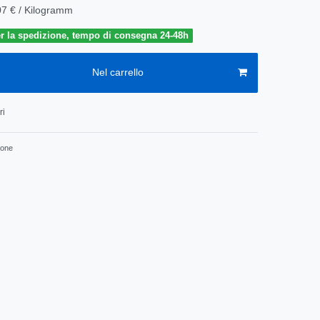
07 € / Kilogramm
r la spedizione, tempo di consegna 24-48h
Nel carrello
ri
ione