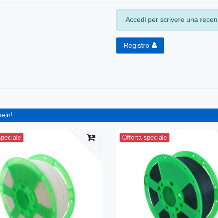
Accedi per scrivere una recens
Registro
sein!
speciale
Offerta speciale