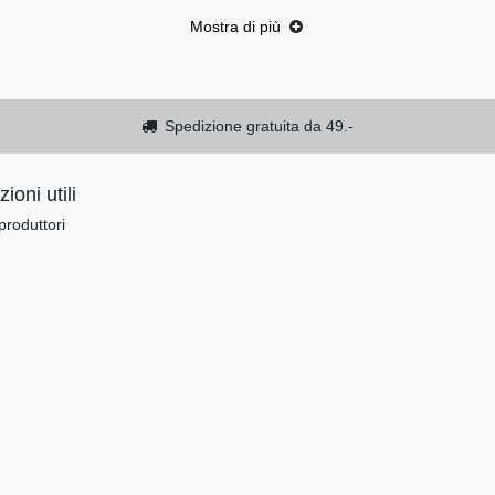
Mostra di più
Spedizione gratuita da 49.-
ioni utili
produttori