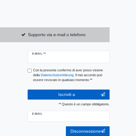
Supporto via e-mail o telefono
Ceres::Template.newsletterHoneypotLabel
E-MAIL **
Con la presente confermo di aver preso visione
della
Daten­schutz­erklärung
. Il mio accordo può
essere revocato in qualsiasi momento.**
Iscriviti a
** Questo è un campo obbligatorio.
E-MAIL
Ceres::Template.newsletterUnsubscribeHoneypotLabel
Disconnessione