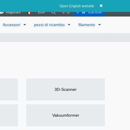
Austria
Open English website
Registrare
EUR
0
0
0,00 EUR
Accessori
pezzi di ricambio
filamento
3D-Scanner
Vakuumformer