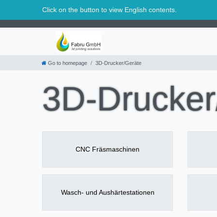
Svizzera
Click on the button to view English contents.
Go to homepage
3D-Drucker/Geräte
3D-Drucker
CNC Fräsmaschinen
Wasch- und Aushärtestationen