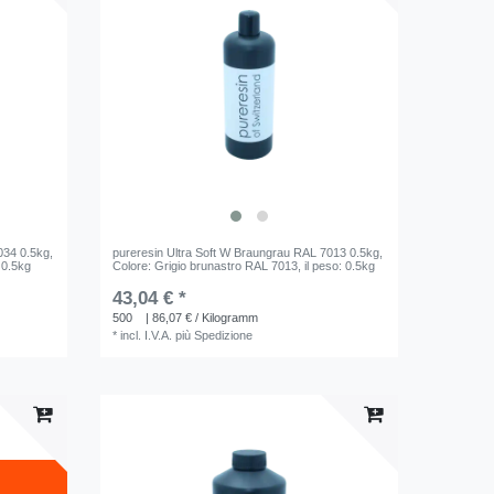
1034 0.5kg
,
pureresin Ultra Soft W Braungrau RAL 7013 0.5kg
,
: 0.5kg
Colore: Grigio brunastro RAL 7013
, il peso: 0.5kg
43,04 € *
500
| 86,07 € / Kilogramm
*
incl. I.V.A.
più
Spedizione