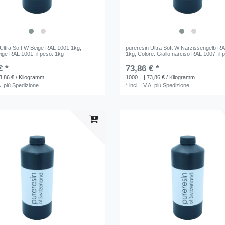
 Ultra Soft W Beige RAL 1001 1kg
,
pureresin Ultra Soft W Narzissengelb R
eige RAL 1001
, il peso: 1kg
1kg
, Colore: Giallo narciso RAL 1007
, il
€ *
73,86 € *
3,86 € / Kilogramm
1000
| 73,86 € / Kilogramm
A.
più
Spedizione
*
incl. I.V.A.
più
Spedizione