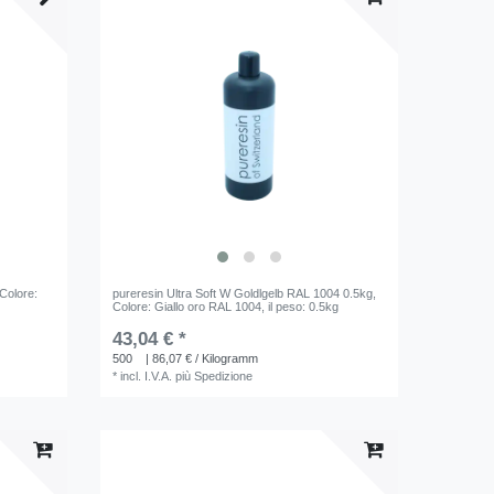
 Colore:
pureresin Ultra Soft W Goldlgelb RAL 1004 0.5kg
,
Colore: Giallo oro RAL 1004
, il peso: 0.5kg
43,04 € *
500
| 86,07 € / Kilogramm
*
incl. I.V.A.
più
Spedizione