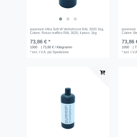
pureresin Ultra Soft W Verkehrsrot RAL 3020 1kg
,
pureresin
Colore: Rosso traffico RAL 3020
, il peso: 1kg
Colore: B
73,86 € *
73,86 
1000
| 73,86 € / Kilogramm
1000
| 7
*
incl. I.V.A.
più
Spedizione
*
incl. I.V.