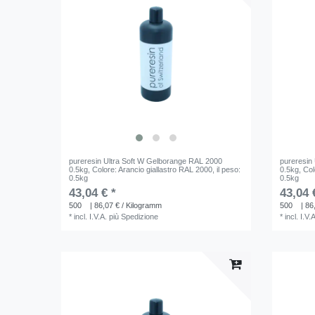
pureresin Ultra Soft W Gelborange RAL 2000
pureresin 
0.5kg
, Colore: Arancio giallastro RAL 2000
, il peso:
0.5kg
, Co
0.5kg
0.5kg
43,04 € *
43,04 
500
| 86,07 € / Kilogramm
500
| 86
*
incl. I.V.A.
più
Spedizione
*
incl. I.V.