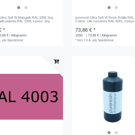
 Ultra Soft W Maisgelb RAL 1006 1kg
,
pureresin Ultra Soft W Resin Rotlila RAL
allo polenta RAL 1006
, il peso: 1kg
Colore: Lilla rossastro RAL 4001
, il peso
€ *
73,86 € *
3,86 € / Kilogramm
1000
| 73,86 € / Kilogramm
A.
più
Spedizione
*
incl. I.V.A.
più
Spedizione