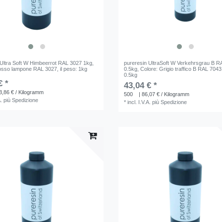
 Ultra Soft W Himbeerrot RAL 3027 1kg
,
pureresin UltraSoft W Verkehrsgrau B 
osso lampone RAL 3027
, il peso: 1kg
0.5kg
, Colore: Grigio traffico B RAL 7043
0.5kg
€ *
43,04 € *
3,86 € / Kilogramm
500
| 86,07 € / Kilogramm
A.
più
Spedizione
*
incl. I.V.A.
più
Spedizione