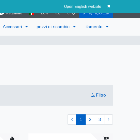
Austria
Open English website
Registrare
EUR
0
0
0,00 EUR
Accessori
pezzi di ricambio
filamento
Filtro
1
2
3