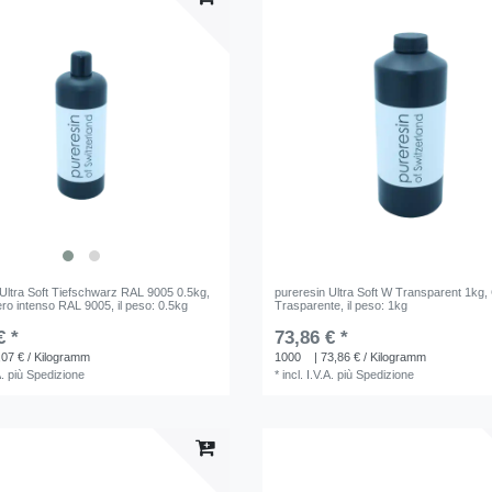
 Ultra Soft Tiefschwarz RAL 9005 0.5kg
,
pureresin Ultra Soft W Transparent 1kg
,
ero intenso RAL 9005
, il peso: 0.5kg
Trasparente
, il peso: 1kg
€ *
73,86 € *
,07 € / Kilogramm
1000
| 73,86 € / Kilogramm
A.
più
Spedizione
*
incl. I.V.A.
più
Spedizione