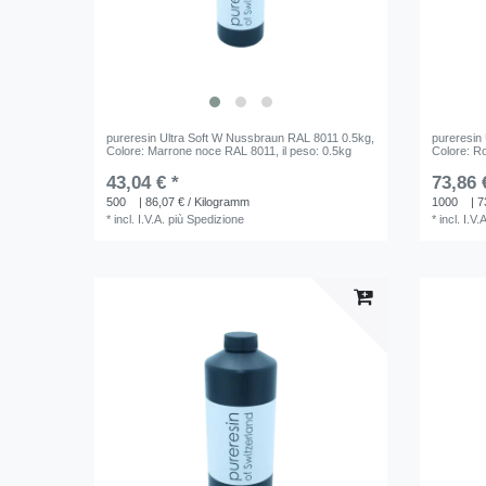
pureresin Ultra Soft W Nussbraun RAL 8011 0.5kg
,
pureresin
Colore: Marrone noce RAL 8011
, il peso: 0.5kg
Colore: R
43,04 € *
73,86 
500
| 86,07 € / Kilogramm
1000
| 7
*
incl. I.V.A.
più
Spedizione
*
incl. I.V.