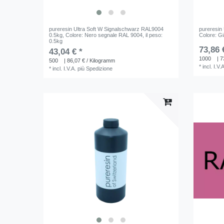
pureresin Ultra Soft W Signalschwarz RAL9004
pureresin
0.5kg
, Colore: Nero segnale RAL 9004
, il peso:
Colore: Gi
0.5kg
73,86 
43,04 € *
1000
| 7
500
| 86,07 € / Kilogramm
*
incl. I.V.
*
incl. I.V.A.
più
Spedizione