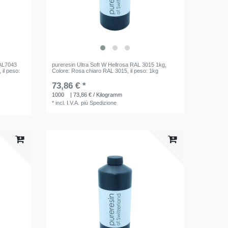
RAL7043
pureresin Ultra Soft W Hellrosa RAL 3015 1kg
,
, il peso:
Colore: Rosa chiaro RAL 3015
, il peso: 1kg
73,86 € *
1000
| 73,86 € / Kilogramm
*
incl. I.V.A.
più
Spedizione