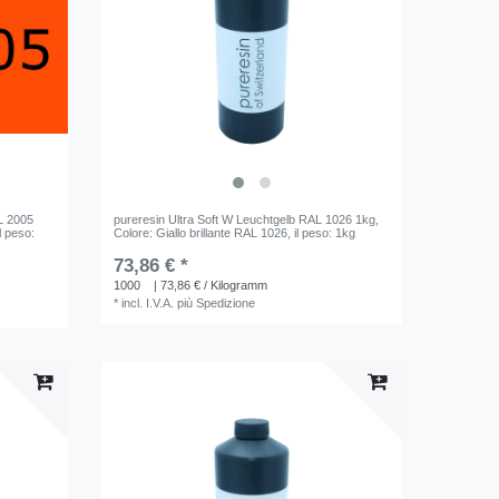
L 2005
pureresin Ultra Soft W Leuchtgelb RAL 1026 1kg
,
il peso:
Colore: Giallo brillante RAL 1026
, il peso: 1kg
73,86 € *
1000
| 73,86 € / Kilogramm
*
incl. I.V.A.
più
Spedizione