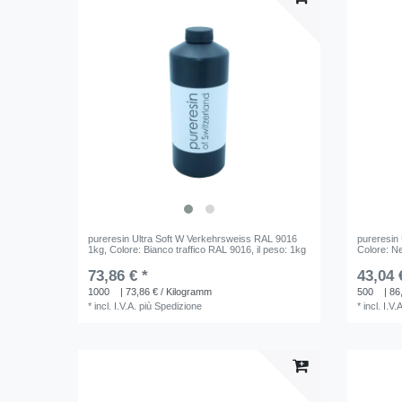
pureresin Ultra Soft W Verkehrsweiss RAL 9016
pureresin
1kg
, Colore: Bianco traffico RAL 9016
, il peso: 1kg
Colore: N
73,86 € *
43,04 
1000
| 73,86 € / Kilogramm
500
| 86
*
incl. I.V.A.
più
Spedizione
*
incl. I.V.