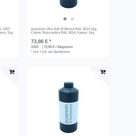
AL 1007
pureresin Ultra Soft W Altrosa RAL 3014 1kg
,
 peso: 1kg
Colore: Rosa antico RAL 3014
, il peso: 1kg
73,86 € *
1000
| 73,86 € / Kilogramm
*
incl. I.V.A.
più
Spedizione