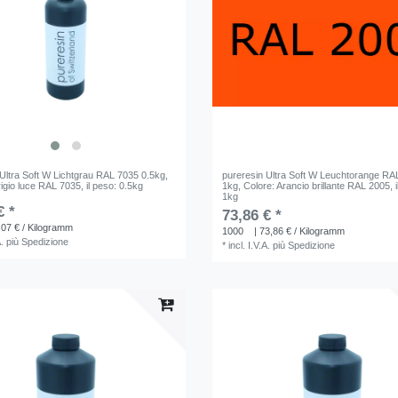
 Ultra Soft W Lichtgrau RAL 7035 0.5kg
,
pureresin Ultra Soft W Leuchtorange RA
rigio luce RAL 7035
, il peso: 0.5kg
1kg
, Colore: Arancio brillante RAL 2005
, 
1kg
€ *
73,86 € *
,07 € / Kilogramm
1000
| 73,86 € / Kilogramm
A.
più
Spedizione
*
incl. I.V.A.
più
Spedizione