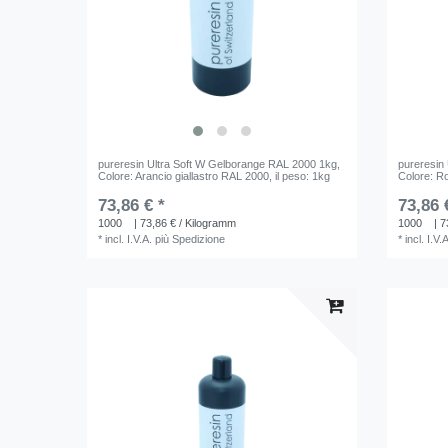
pureresin Ultra Soft W Gelborange RAL 2000 1kg
,
pureresin
Colore: Arancio giallastro RAL 2000
, il peso: 1kg
Colore: R
73,86 € *
73,86 
1000
| 73,86 € / Kilogramm
1000
| 7
*
incl. I.V.A.
più
Spedizione
*
incl. I.V.