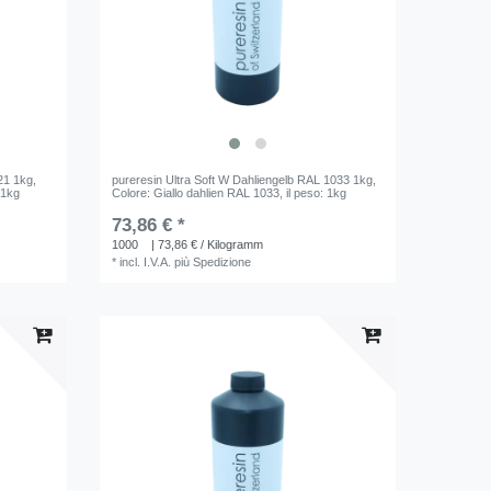
21 1kg
,
pureresin Ultra Soft W Dahliengelb RAL 1033 1kg
,
: 1kg
Colore: Giallo dahlien RAL 1033
, il peso: 1kg
73,86 € *
1000
| 73,86 € / Kilogramm
*
incl. I.V.A.
più
Spedizione