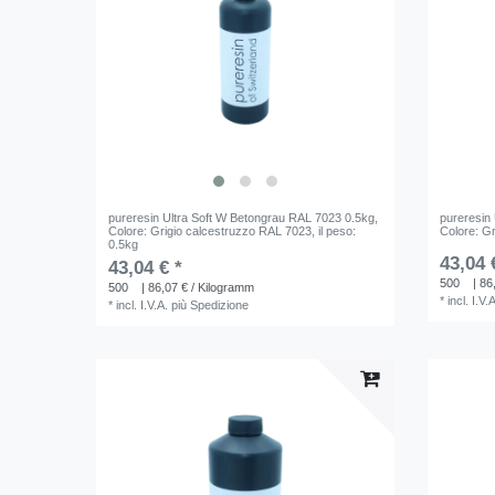
pureresin Ultra Soft W Betongrau RAL 7023 0.5kg
,
pureresin
Colore: Grigio calcestruzzo RAL 7023
, il peso:
Colore: G
0.5kg
43,04 
43,04 € *
500
| 86
500
| 86,07 € / Kilogramm
*
incl. I.V.
*
incl. I.V.A.
più
Spedizione