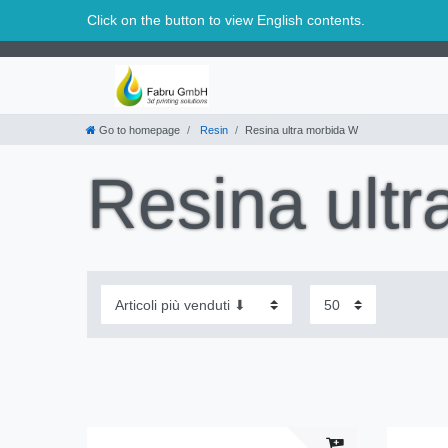
Svizzera
Click on the button to view English contents.
Go to homepage
Resin
Resina ultra morbida W
Resina ult