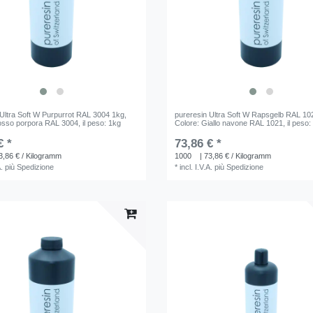
 Ultra Soft W Purpurrot RAL 3004 1kg
,
pureresin Ultra Soft W Rapsgelb RAL 10
osso porpora RAL 3004
, il peso: 1kg
Colore: Giallo navone RAL 1021
, il peso
€ *
73,86 € *
3,86 € / Kilogramm
1000
| 73,86 € / Kilogramm
A.
più
Spedizione
*
incl. I.V.A.
più
Spedizione