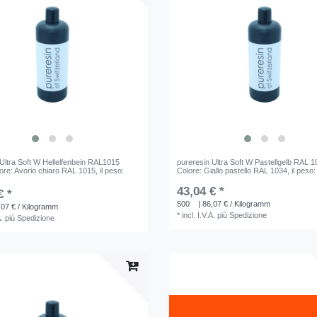
Ultra Soft W Hellelfenbein RAL1015
pureresin Ultra Soft W Pastellgelb RAL 
lore: Avorio chiaro RAL 1015
, il peso:
Colore: Giallo pastello RAL 1034
, il peso
43,04 € *
€ *
500
| 86,07 € / Kilogramm
,07 € / Kilogramm
*
incl. I.V.A.
più
Spedizione
A.
più
Spedizione