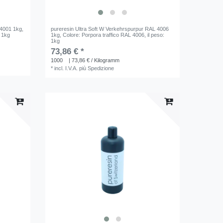
 4001 1kg
,
pureresin Ultra Soft W Verkehrspurpur RAL 4006
: 1kg
1kg
, Colore: Porpora traffico RAL 4006
, il peso:
1kg
73,86 € *
1000
| 73,86 € / Kilogramm
*
incl. I.V.A.
più
Spedizione