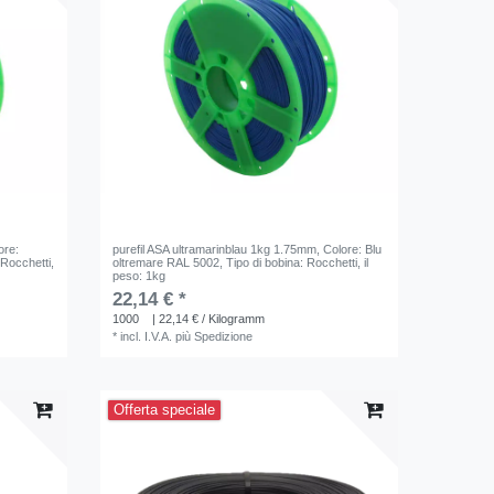
ore:
purefil ASA ultramarinblau 1kg 1.75mm
, Colore: Blu
 Rocchetti
,
oltremare RAL 5002
, Tipo di bobina: Rocchetti
, il
peso: 1kg
22,14 € *
1000
| 22,14 € / Kilogramm
*
incl. I.V.A.
più
Spedizione
Offerta speciale