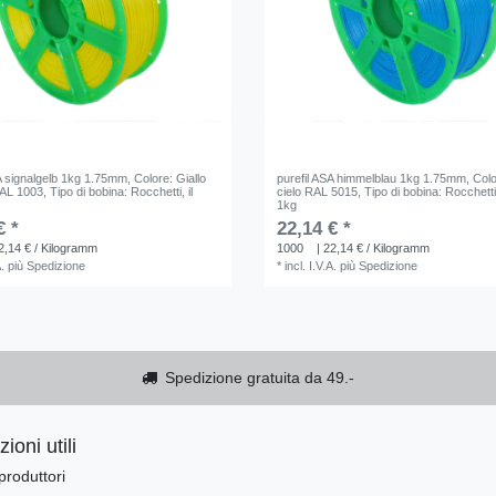
SA signalgelb 1kg 1.75mm
, Colore: Giallo
purefil ASA himmelblau 1kg 1.75mm
, Col
RAL 1003
, Tipo di bobina: Rocchetti
, il
cielo RAL 5015
, Tipo di bobina: Rocchett
1kg
€ *
22,14 € *
2,14 € / Kilogramm
1000
| 22,14 € / Kilogramm
A.
più
Spedizione
*
incl. I.V.A.
più
Spedizione
Spedizione gratuita da 49.-
ioni utili
produttori