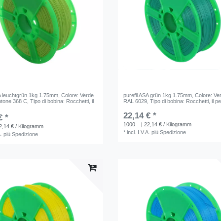
SA leuchtgrün 1kg 1.75mm
, Colore: Verde
purefil ASA grün 1kg 1.75mm
, Colore: V
ntone 368 C
, Tipo di bobina: Rocchetti
, il
RAL 6029
, Tipo di bobina: Rocchetti
, il 
22,14 € *
€ *
1000
| 22,14 € / Kilogramm
2,14 € / Kilogramm
*
incl. I.V.A.
più
Spedizione
A.
più
Spedizione