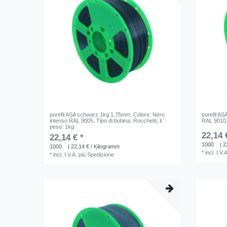
purefil ASA schwarz 1kg 1.75mm
, Colore: Nero
purefil A
intenso RAL 9005
, Tipo di bobina: Rocchetti
, il
RAL 9010
peso: 1kg
22,14 
22,14 € *
1000
| 2
1000
| 22,14 € / Kilogramm
*
incl. I.V.
*
incl. I.V.A.
più
Spedizione