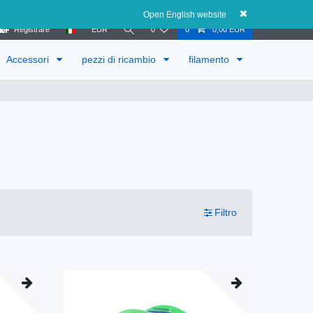
Austria
Open English website
Registrare
EUR
0
0
0,00 EUR
Accessori
pezzi di ricambio
filamento
Filtro