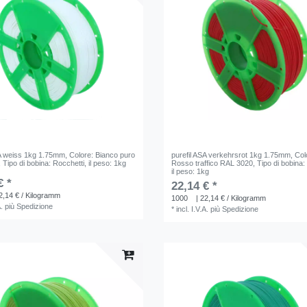
SA weiss 1kg 1.75mm
, Colore: Bianco puro
purefil ASA verkehrsrot 1kg 1.75mm
, Col
, Tipo di bobina: Rocchetti
, il peso: 1kg
Rosso traffico RAL 3020
, Tipo di bobina:
il peso: 1kg
€ *
22,14 € *
2,14 € / Kilogramm
1000
| 22,14 € / Kilogramm
A.
più
Spedizione
*
incl. I.V.A.
più
Spedizione