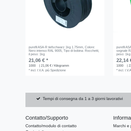
purefil ASA-R tiefschwarz 1kg 1.75mm
, Colore:
purefil A
Nero intenso RAL 9005
, Tipo di bobina: Rocchetti
,
segnale 
il peso: 1kg
peso: 1kg
21,06 € *
22,14 
1000
| 21,06 € / Kilogramm
1000
| 2
*
incl. I.V.A.
più
Spedizione
*
incl. I.V.
Tempi di consegna da 1 a 3 giorni lavorativi
Contatto/Supporto
Informaz
Contatto/modulo di contatto
Marchi e 