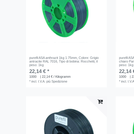
purefil ASA anthrazit 1kg 1.75mm
, Colore: Grigio
purefil A
antracite RAL 7016
, Tipo di bobina: Rocchetti
, il
chiaro Pa
peso: 1kg
peso: 1kg
22,14 € *
22,14 
1000
| 22,14 € / Kilogramm
1000
| 2
*
incl. I.V.A.
più
Spedizione
*
incl. I.V.