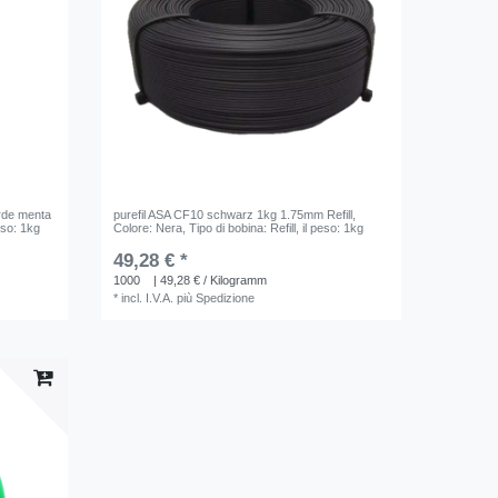
erde menta
purefil ASA CF10 schwarz 1kg 1.75mm Refill
,
peso: 1kg
Colore: Nera
, Tipo di bobina: Refill
, il peso: 1kg
49,28 € *
1000
| 49,28 € / Kilogramm
*
incl. I.V.A.
più
Spedizione