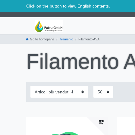
Svizzera
Click on the button to view English contents.
Go to homepage
filamento
Filamento ASA
Filamento 