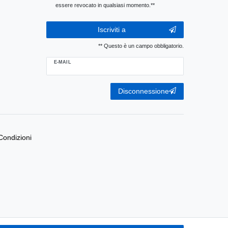
essere revocato in qualsiasi momento.**
Iscriviti a
** Questo è un campo obbligatorio.
E-MAIL
Ceres::Template.newsletterUnsubscribeHoneypotLabel
Disconnessione
Condizioni