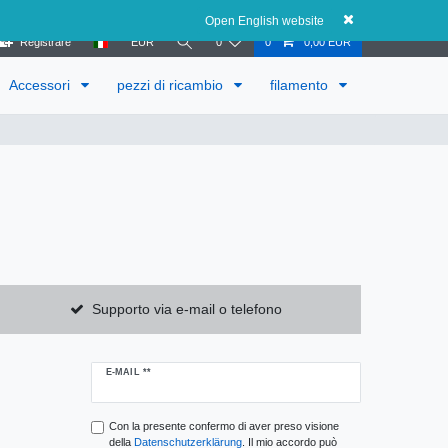
Austria
Open English website
Registrare
EUR
0
0
0,00 EUR
Accessori
pezzi di ricambio
filamento
Supporto via e-mail o telefono
Ceres::Template.newsletterHoneypotLabel
E-MAIL **
Con la presente confermo di aver preso visione
della
Daten­schutz­erklärung
. Il mio accordo può