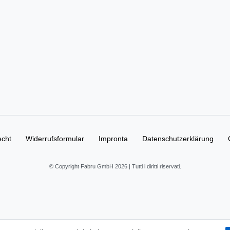
echt
Widerrufs­formular
Impronta
Daten­schutz­erklärung
© Copyright Fabru GmbH 2026 | Tutti i diritti riservati.