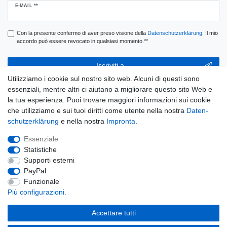
Ceres::Template.newsletterHoneypotLabel
E-MAIL **
Con la presente confermo di aver preso visione della
Daten­schutz­erklärung
. Il mio
accordo può essere revocato in qualsiasi momento.**
Iscriviti a
Utilizziamo i cookie sul nostro sito web. Alcuni di questi sono
** Questo è un campo obbligatorio.
essenziali, mentre altri ci aiutano a migliorare questo sito Web e
la tua esperienza. Puoi trovare maggiori informazioni sui cookie
E-MAIL
che utilizziamo e sui tuoi diritti come utente nella nostra
Daten­
schutz­erklärung
e nella nostra
Impronta
.
Ceres::Template.newsletterUnsubscribeHoneypotLabel
Disconnessione
Essenziale
Statistiche
Supporti esterni
PayPal
Widerrufs­recht
Widerrufs­formular
Impronta
Funzionale
Più configurazioni.
Daten­schutz­erklärung
Condizioni
Accettare tutti