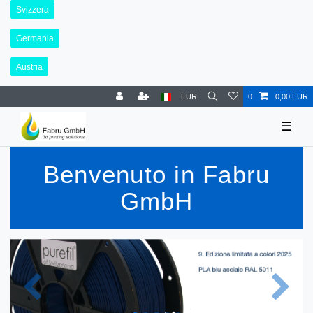
Svizzera
Germania
Austria
EUR
0
0,00 EUR
☰
Benvenuto in Fabru
GmbH