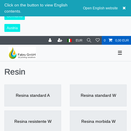
Svizzera
Click on the button to view English
Open English website
contents.
Germania
Austria
EUR
0
0,00 EUR
☰
Resin
Resina standard A
Resina standard W
Resina resistente W
Resina morbida W