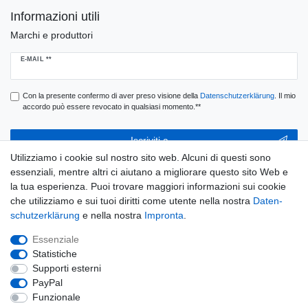
Informazioni utili
Marchi e produttori
Ceres::Template.newsletterHoneypotLabel
E-MAIL **
Con la presente confermo di aver preso visione della
Daten­schutz­erklärung
. Il mio
accordo può essere revocato in qualsiasi momento.**
Iscriviti a
Utilizziamo i cookie sul nostro sito web. Alcuni di questi sono
** Questo è un campo obbligatorio.
essenziali, mentre altri ci aiutano a migliorare questo sito Web e
la tua esperienza. Puoi trovare maggiori informazioni sui cookie
E-MAIL
che utilizziamo e sui tuoi diritti come utente nella nostra
Daten­
schutz­erklärung
e nella nostra
Impronta
.
Ceres::Template.newsletterUnsubscribeHoneypotLabel
Disconnessione
Essenziale
Statistiche
Supporti esterni
PayPal
Widerrufs­recht
Widerrufs­formular
Impronta
Funzionale