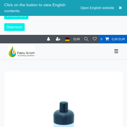
Schweiz
Click on the button to view English
Open English website
contents.
Deutschland
Österreich
EUR
0
0,00 EUR
☰