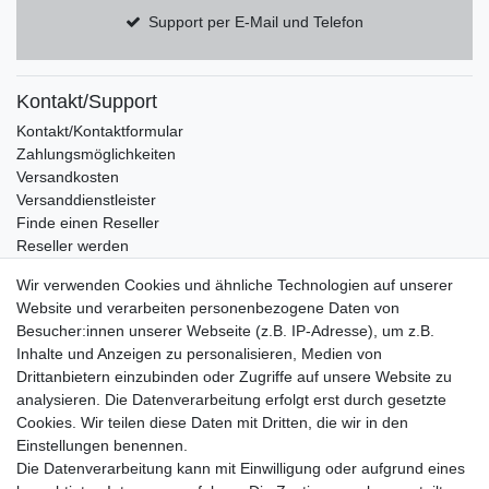
Support per E-Mail und Telefon
Kontakt/Support
Kontakt/Kontaktformular
Zahlungsmöglichkeiten
Versandkosten
Versanddienstleister
Finde einen Reseller
Reseller werden
Eigenmarke produzieren lassen
Wir verwenden Cookies und ähnliche Technologien auf unserer
Wissenswertes
Website und verarbeiten personenbezogene Daten von
Besucher:innen unserer Webseite (z.B. IP-Adresse), um z.B.
Marken und Hersteller
Inhalte und Anzeigen zu personalisieren, Medien von
Newsletter
Drittanbietern einzubinden oder Zugriffe auf unsere Website zu
E-MAIL **
Honig
analysieren. Die Datenverarbeitung erfolgt erst durch gesetzte
Cookies. Wir teilen diese Daten mit Dritten, die wir in den
Hiermit bestätige ich, dass ich die
Daten­schutz­erklärung
gelesen habe. Meine
Einstellungen benennen.
Einwilligung kann ich jederzeit widerrufen.**
Die Datenverarbeitung kann mit Einwilligung oder aufgrund eines