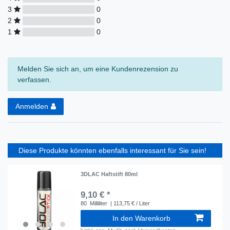
3
0
2
0
1
0
Melden Sie sich an, um eine Kundenrezension zu
verfassen.
Anmelden
Diese Produkte könnten ebenfalls interessant für Sie sein!
3DLAC Haftstift 80ml
9,10 € *
80
Milliliter
| 113,75 € / Liter
In den Warenkorb