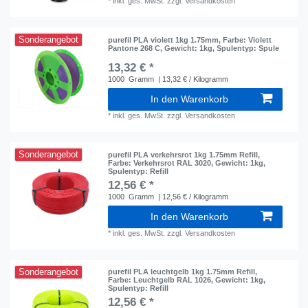
*
inkl. ges. MwSt.
zzgl.
Versandkosten
Sonderangebot
purefil PLA violett 1kg 1.75mm
, Farbe: Violett
Pantone 268 C
, Gewicht: 1kg
, Spulentyp: Spule
13,32 € *
1000
Gramm
| 13,32 € / Kilogramm
In den Warenkorb
*
inkl. ges. MwSt.
zzgl.
Versandkosten
Sonderangebot
purefil PLA verkehrsrot 1kg 1.75mm Refill
,
Farbe: Verkehrsrot RAL 3020
, Gewicht: 1kg
,
Spulentyp: Refill
12,56 € *
1000
Gramm
| 12,56 € / Kilogramm
In den Warenkorb
*
inkl. ges. MwSt.
zzgl.
Versandkosten
Sonderangebot
purefil PLA leuchtgelb 1kg 1.75mm Refill
,
Farbe: Leuchtgelb RAL 1026
, Gewicht: 1kg
,
Spulentyp: Refill
12,56 € *