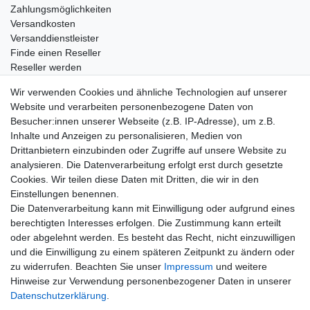
Zahlungsmöglichkeiten
Versandkosten
Versanddienstleister
Finde einen Reseller
Reseller werden
Eigenmarke produzieren lassen
Wir verwenden Cookies und ähnliche Technologien auf unserer
Wissenswertes
Website und verarbeiten personenbezogene Daten von
Besucher:innen unserer Webseite (z.B. IP-Adresse), um z.B.
Marken und Hersteller
Inhalte und Anzeigen zu personalisieren, Medien von
Newsletter
Drittanbietern einzubinden oder Zugriffe auf unsere Website zu
E-MAIL **
Honig
analysieren. Die Datenverarbeitung erfolgt erst durch gesetzte
Cookies. Wir teilen diese Daten mit Dritten, die wir in den
Hiermit bestätige ich, dass ich die
Daten­schutz­erklärung
gelesen habe. Meine
Einstellungen benennen.
Einwilligung kann ich jederzeit widerrufen.**
Die Datenverarbeitung kann mit Einwilligung oder aufgrund eines
berechtigten Interesses erfolgen. Die Zustimmung kann erteilt
Abonnieren
oder abgelehnt werden. Es besteht das Recht, nicht einzuwilligen
und die Einwilligung zu einem späteren Zeitpunkt zu ändern oder
** Hierbei handelt es sich um ein Pflichtfeld.
zu widerrufen. Beachten Sie unser
Impressum
und weitere
Hinweise zur Verwendung personenbezogener Daten in unserer
E-MAIL
Daten­schutz­erklärung
.