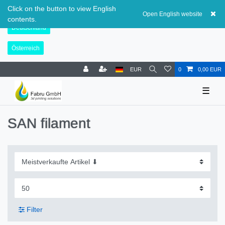
Schweiz
Click on the button to view English
Open English website
contents.
Deutschland
Österreich
EUR
0
0,00 EUR
☰
SAN filament
Filter