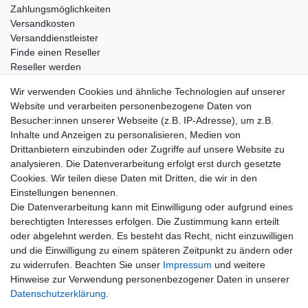
Zahlungsmöglichkeiten
Versandkosten
Versanddienstleister
Finde einen Reseller
Reseller werden
Eigenmarke produzieren lassen
Wir verwenden Cookies und ähnliche Technologien auf unserer
Wissenswertes
Website und verarbeiten personenbezogene Daten von
Besucher:innen unserer Webseite (z.B. IP-Adresse), um z.B.
Marken und Hersteller
Inhalte und Anzeigen zu personalisieren, Medien von
Newsletter
Drittanbietern einzubinden oder Zugriffe auf unsere Website zu
E-MAIL **
Honig
analysieren. Die Datenverarbeitung erfolgt erst durch gesetzte
Cookies. Wir teilen diese Daten mit Dritten, die wir in den
Hiermit bestätige ich, dass ich die
Daten­schutz­erklärung
gelesen habe. Meine
Einstellungen benennen.
Einwilligung kann ich jederzeit widerrufen.**
Die Datenverarbeitung kann mit Einwilligung oder aufgrund eines
berechtigten Interesses erfolgen. Die Zustimmung kann erteilt
Abonnieren
oder abgelehnt werden. Es besteht das Recht, nicht einzuwilligen
und die Einwilligung zu einem späteren Zeitpunkt zu ändern oder
** Hierbei handelt es sich um ein Pflichtfeld.
zu widerrufen. Beachten Sie unser
Impressum
und weitere
Hinweise zur Verwendung personenbezogener Daten in unserer
E-MAIL
Daten­schutz­erklärung
.