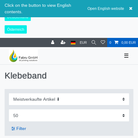
Schweiz
Click on the button to view English
Open English website
contents.
Deutschland
Österreich
EUR
0
0,00 EUR
☰
Klebeband
Filter