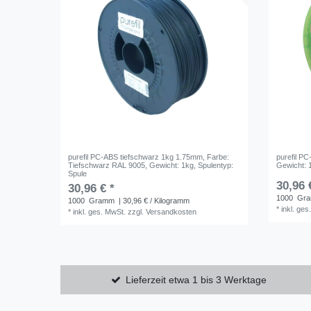
purefil PC-ABS tiefschwarz 1kg 1.75mm
, Farbe:
purefil P
Tiefschwarz RAL 9005
, Gewicht: 1kg
, Spulentyp:
Gewicht: 
Spule
30,96 
30,96 € *
1000
Gr
1000
Gramm
| 30,96 € / Kilogramm
*
inkl. ges
*
inkl. ges. MwSt.
zzgl.
Versandkosten
Lieferzeit etwa 1 bis 3 Werktage