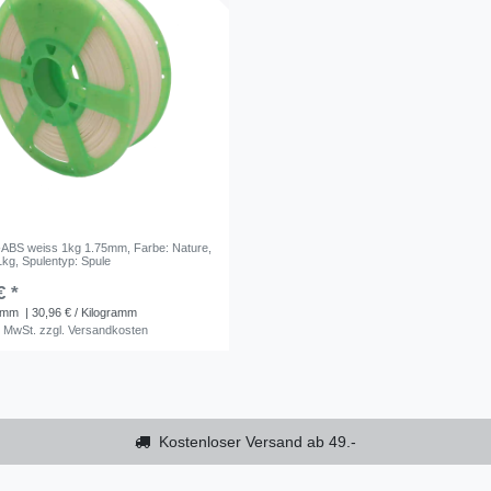
C-ABS weiss 1kg 1.75mm
, Farbe: Nature
,
1kg
, Spulentyp: Spule
€ *
amm
| 30,96 € / Kilogramm
. MwSt.
zzgl.
Versandkosten
Kostenloser Versand ab 49.-