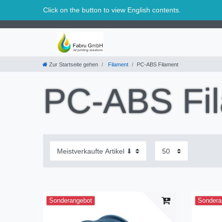
Schweiz
Click on the button to view English contents.
Zur Startseite gehen
Filament
PC-ABS Filament
PC-ABS Fi
Sonderangebot
Sondera