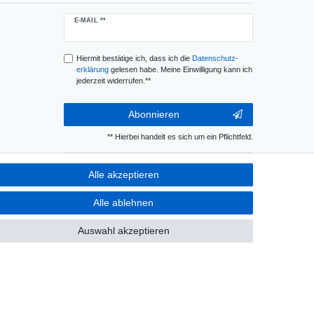
Newsletter
E-MAIL **
Honig
Hiermit bestätige ich, dass ich die
Daten­schutz­
erklärung
gelesen habe. Meine Einwilligung kann ich
jederzeit widerrufen.**
Abonnieren
** Hierbei handelt es sich um ein Pflichtfeld.
E-MAIL
Alle akzeptieren
Newsletter-
Abmelden
Alle ablehnen
Abmeldung
Honig
Auswahl akzeptieren
AGB