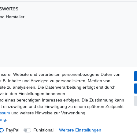
swertes
d Hersteller
unserer Website und verarbeiten personenbezogene Daten von
.B. Inhalte und Anzeigen zu personalisieren, Medien von
ite zu analysieren. Die Datenverarbeitung erfolgt erst durch
 wir in den Einstellungen benennen.
nd eines berechtigten Interesses erfolgen. Die Zustimmung kann
t einzuwilligen und die Einwilligung zu einem späteren Zeitpunkt
­recht
Widerrufs­formular
Impressum
Daten­schutz­erklärung
essum
und weitere Hinweise zur Verwendung
rung
.
© Copyright 2026 | Alle Rechte vorbehalten.
PayPal
Funktional
Weitere Einstellungen