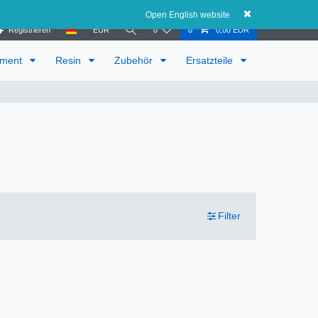
Österreich
Open English website
Registrieren
EUR
0
0
0,00 EUR
ament
Resin
Zubehör
Ersatzteile
Filter