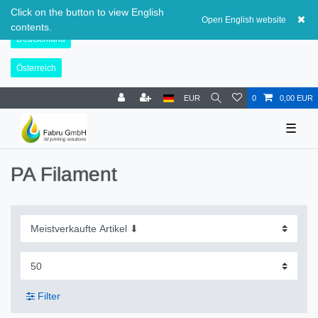
Schweiz
Click on the button to view English
Open English website
contents.
Deutschland
Österreich
EUR
0
0,00 EUR
☰
PA Filament
Filter