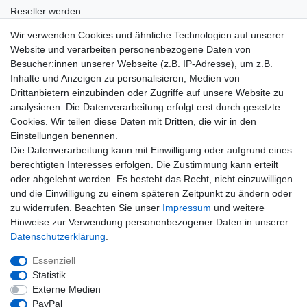
Reseller werden
Eigenmarke produzieren lassen
Wir verwenden Cookies und ähnliche Technologien auf unserer
Wissenswertes
Website und verarbeiten personenbezogene Daten von
Besucher:innen unserer Webseite (z.B. IP-Adresse), um z.B.
Marken und Hersteller
Inhalte und Anzeigen zu personalisieren, Medien von
Newsletter
Drittanbietern einzubinden oder Zugriffe auf unsere Website zu
E-MAIL **
Honig
analysieren. Die Datenverarbeitung erfolgt erst durch gesetzte
Cookies. Wir teilen diese Daten mit Dritten, die wir in den
Hiermit bestätige ich, dass ich die
Daten­schutz­erklärung
gelesen habe. Meine
Einstellungen benennen.
Einwilligung kann ich jederzeit widerrufen.**
Die Datenverarbeitung kann mit Einwilligung oder aufgrund eines
berechtigten Interesses erfolgen. Die Zustimmung kann erteilt
Abonnieren
oder abgelehnt werden. Es besteht das Recht, nicht einzuwilligen
und die Einwilligung zu einem späteren Zeitpunkt zu ändern oder
** Hierbei handelt es sich um ein Pflichtfeld.
zu widerrufen. Beachten Sie unser
Impressum
und weitere
Hinweise zur Verwendung personenbezogener Daten in unserer
E-MAIL
Daten­schutz­erklärung
.
Newsletter-
Essenziell
Abmelden
Abmeldung
Statistik
Honig
Externe Medien
PayPal