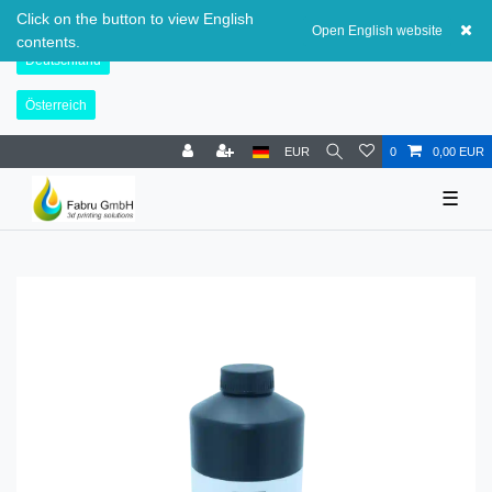
Schweiz
Click on the button to view English
Open English website
contents.
Deutschland
Österreich
EUR
0
0,00 EUR
☰