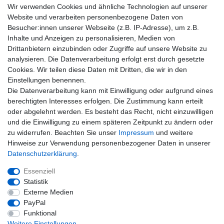
Wir verwenden Cookies und ähnliche Technologien auf unserer
Wissenswertes
Website und verarbeiten personenbezogene Daten von
Besucher:innen unserer Webseite (z.B. IP-Adresse), um z.B.
Marken und Hersteller
Inhalte und Anzeigen zu personalisieren, Medien von
Newsletter
Drittanbietern einzubinden oder Zugriffe auf unsere Website zu
E-MAIL **
Honig
analysieren. Die Datenverarbeitung erfolgt erst durch gesetzte
Cookies. Wir teilen diese Daten mit Dritten, die wir in den
Hiermit bestätige ich, dass ich die
Daten­schutz­erklärung
gelesen habe. Meine
Einstellungen benennen.
Einwilligung kann ich jederzeit widerrufen.**
Die Datenverarbeitung kann mit Einwilligung oder aufgrund eines
berechtigten Interesses erfolgen. Die Zustimmung kann erteilt
Abonnieren
oder abgelehnt werden. Es besteht das Recht, nicht einzuwilligen
und die Einwilligung zu einem späteren Zeitpunkt zu ändern oder
** Hierbei handelt es sich um ein Pflichtfeld.
zu widerrufen. Beachten Sie unser
Impressum
und weitere
Hinweise zur Verwendung personenbezogener Daten in unserer
E-MAIL
Daten­schutz­erklärung
.
Newsletter-
Essenziell
Abmelden
Abmeldung
Statistik
Honig
Externe Medien
PayPal
Widerrufs­recht
Widerrufs­formular
Impressum
Funktional
Weitere Einstellungen