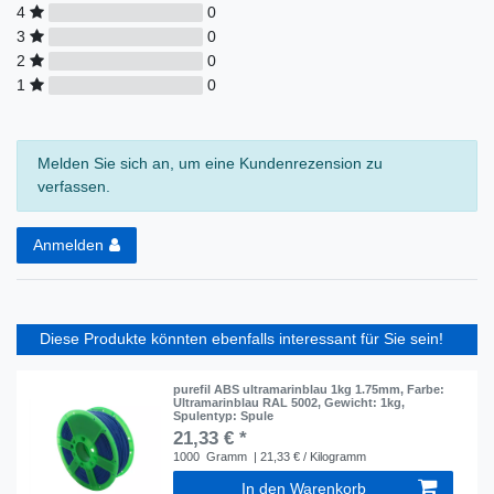
4
0
3
0
2
0
1
0
Melden Sie sich an, um eine Kundenrezension zu
verfassen.
Anmelden
Diese Produkte könnten ebenfalls interessant für Sie sein!
purefil ABS ultramarinblau 1kg 1.75mm
, Farbe:
Ultramarinblau RAL 5002
, Gewicht: 1kg
,
Spulentyp: Spule
21,33 € *
1000
Gramm
| 21,33 € / Kilogramm
In den Warenkorb