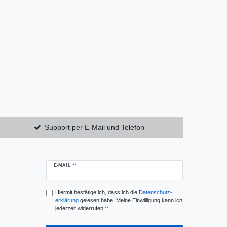
Support per E-Mail und Telefon
Newsletter
E-MAIL **
Honig
Hiermit bestätige ich, dass ich die
Daten­schutz­
erklärung
gelesen habe. Meine Einwilligung kann ich
jederzeit widerrufen.**