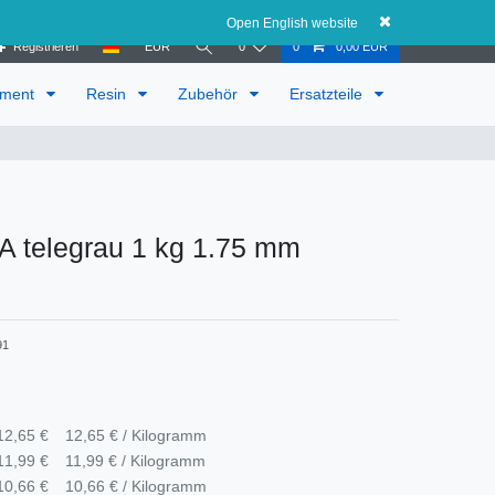
Österreich
Open English website
Registrieren
EUR
0
0
0,00 EUR
ament
Resin
Zubehör
Ersatzteile
LA telegrau 1 kg 1.75 mm
91
12,65 €
12,65 € / Kilogramm
11,99 €
11,99 € / Kilogramm
10,66 €
10,66 € / Kilogramm