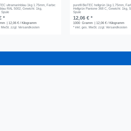
ioTEC ultramarinblau 1kg 1.75mm
, Farbe:
purefil BioTEC hellgrün 1kg 1.75mm
, Far
nblau RAL 5002
, Gewicht: 1kg
,
Hellgrün Pantone 368 C
, Gewicht: 1kg
, 
: Spule
Spule
€ *
12,06 € *
amm
| 12,06 € / Kilogramm
1000
Gramm
| 12,06 € / Kilogramm
. MwSt.
zzgl.
Versandkosten
*
inkl. ges. MwSt.
zzgl.
Versandkosten