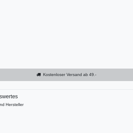
Kostenloser Versand ab 49.-
swertes
d Hersteller