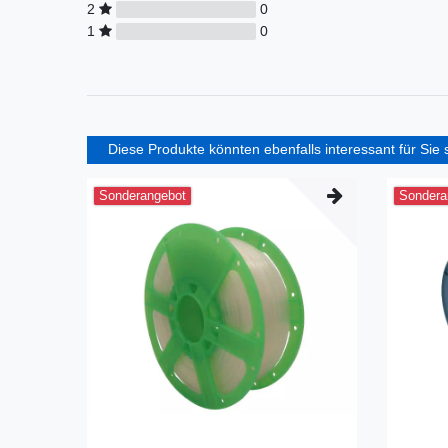
2
0
1
0
Diese Produkte könnten ebenfalls interessant für Sie 
Sonderangebot
Sondera