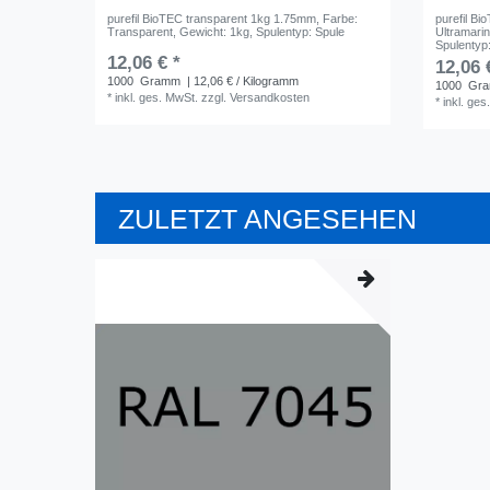
purefil BioTEC transparent 1kg 1.75mm
, Farbe:
purefil B
Transparent
, Gewicht: 1kg
, Spulentyp: Spule
Ultramari
Spulentyp
12,06 € *
12,06 
1000
Gramm
| 12,06 € / Kilogramm
1000
Gr
*
inkl. ges. MwSt.
zzgl.
Versandkosten
*
inkl. ges
ZULETZT ANGESEHEN