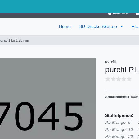
Deutschland
Anmelden
Home
3D-Drucker/Geräte
Fil
legrau 1 kg 1.75 mm
purefil
purefil P
Artikelnummer
1009
Staffelpreise:
Ab Menge: 5
Ab Menge: 10
Ab Menge: 20