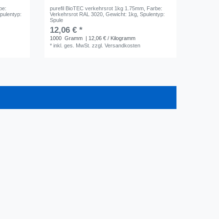
be:
purefil BioTEC verkehrsrot 1kg 1.75mm
, Farbe:
Spulentyp:
Verkehrsrot RAL 3020
, Gewicht: 1kg
, Spulentyp:
Spule
12,06 € *
1000
Gramm
| 12,06 € / Kilogramm
*
inkl. ges. MwSt.
zzgl.
Versandkosten