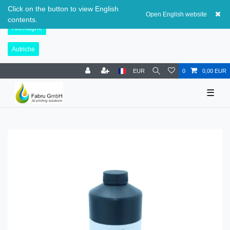
Suisse
Click on the button to view English
Open English website
contents.
Allemagne
Autriche
EUR
0
0,00 EUR
☰