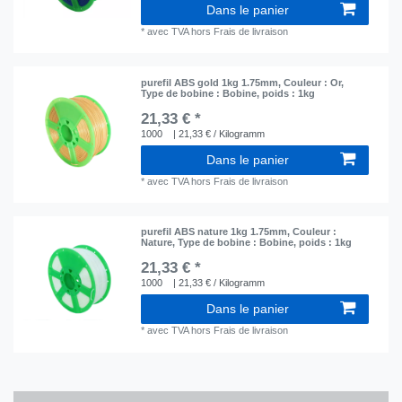
Dans le panier
*
avec TVA
hors
Frais de livraison
purefil ABS gold 1kg 1.75mm
, Couleur : Or
,
Type de bobine : Bobine
, poids : 1kg
21,33 € *
1000
| 21,33 € / Kilogramm
Dans le panier
*
avec TVA
hors
Frais de livraison
purefil ABS nature 1kg 1.75mm
, Couleur :
Nature
, Type de bobine : Bobine
, poids : 1kg
21,33 € *
1000
| 21,33 € / Kilogramm
Dans le panier
*
avec TVA
hors
Frais de livraison