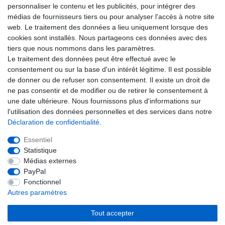
Par la présente, je confirme avoir lu la
Déclaration de confidentialité
. Je peux
personnaliser le contenu et les publicités, pour intégrer des
rétracter mon consentement à tout moment.**
médias de fournisseurs tiers ou pour analyser l'accès à notre site
web. Le traitement des données a lieu uniquement lorsque des
S’abonner
cookies sont installés. Nous partageons ces données avec des
tiers que nous nommons dans les paramètres.
** Il s’agit d’un champ obligatoire.
Le traitement des données peut être effectué avec le
consentement ou sur la base d'un intérêt légitime. Il est possible
ADRESSE E-MAIL
de donner ou de refuser son consentement. Il existe un droit de
ne pas consentir et de modifier ou de retirer le consentement à
Ceres::Template.newsletterUnsubscribeHoneypotLabel
une date ultérieure. Nous fournissons plus d'informations sur
Se désabonner
l'utilisation des données personnelles et des services dans notre
Déclaration de confidentialité
.
Essentiel
Droit de rétractation
Formulaire de rétractation
Statistique
Médias externes
PayPal
Mentions légales
Déclaration de confidentialité
Fonctionnel
Autres paramètres
Conditions générales
Tout accepter