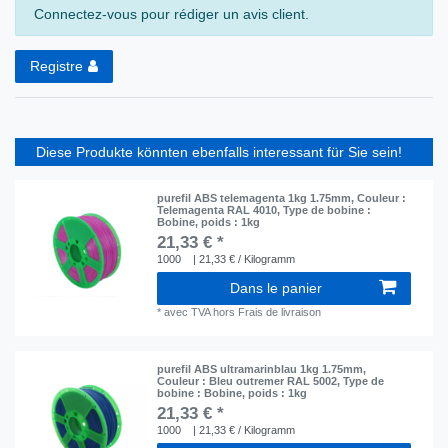
Connectez-vous pour rédiger un avis client.
Registre
Diese Produkte könnten ebenfalls interessant für Sie sein!
purefil ABS telemagenta 1kg 1.75mm
, Couleur :
Telemagenta RAL 4010
, Type de bobine :
Bobine
, poids : 1kg
21,33 € *
1000
| 21,33 € / Kilogramm
Dans le panier
*
avec TVA
hors
Frais de livraison
purefil ABS ultramarinblau 1kg 1.75mm
,
Couleur : Bleu outremer RAL 5002
, Type de
bobine : Bobine
, poids : 1kg
21,33 € *
1000
| 21,33 € / Kilogramm