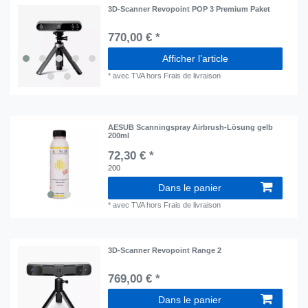
3D-Scanner Revopoint POP 3 Premium Paket
770,00 € *
Afficher l’article
*
avec TVA
hors
Frais de livraison
AESUB Scanningspray Airbrush-Lösung gelb
200ml
72,30 € *
200
Dans le panier
*
avec TVA
hors
Frais de livraison
3D-Scanner Revopoint Range 2
769,00 € *
Dans le panier