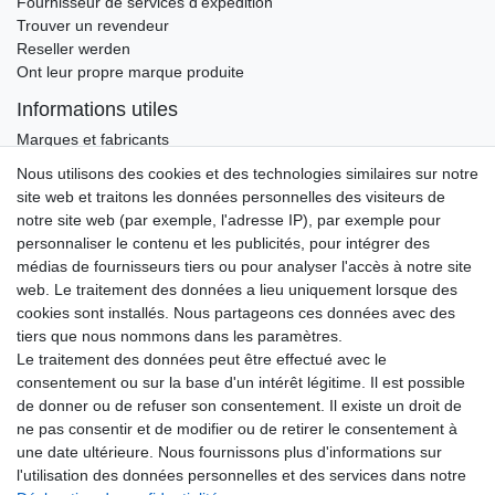
Fournisseur de services d'expédition
Trouver un revendeur
Reseller werden
Ont leur propre marque produite
Informations utiles
Marques et fabricants
Nous utilisons des cookies et des technologies similaires sur notre
Ceres::Template.newsletterHoneypotLabel
ADRESSE E-MAIL **
site web et traitons les données personnelles des visiteurs de
notre site web (par exemple, l'adresse IP), par exemple pour
Par la présente, je confirme avoir lu la
Déclaration de confidentialité
. Je peux
personnaliser le contenu et les publicités, pour intégrer des
rétracter mon consentement à tout moment.**
médias de fournisseurs tiers ou pour analyser l'accès à notre site
web. Le traitement des données a lieu uniquement lorsque des
S’abonner
cookies sont installés. Nous partageons ces données avec des
tiers que nous nommons dans les paramètres.
** Il s’agit d’un champ obligatoire.
Le traitement des données peut être effectué avec le
consentement ou sur la base d'un intérêt légitime. Il est possible
ADRESSE E-MAIL
de donner ou de refuser son consentement. Il existe un droit de
ne pas consentir et de modifier ou de retirer le consentement à
Ceres::Template.newsletterUnsubscribeHoneypotLabel
une date ultérieure. Nous fournissons plus d'informations sur
Se désabonner
l'utilisation des données personnelles et des services dans notre