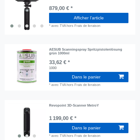
879,00 € *
Afficher l’article
*
avec TVA
hors
Frais de livraison
AESUB Scanningspray Spritzpistolenlösung
grün 1000ml
33,62 € *
1000
Dans le panier
*
avec TVA
hors
Frais de livraison
Revopoint 3D-Scanner MetroY
1 199,00 € *
Dans le panier
*
avec TVA
hors
Frais de livraison