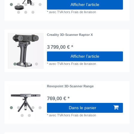
Afficher l’article
*
avec TVA
hors
Frais de livraison
Creality 3D-Scanner Raptor X
3 799,00 € *
Afficher l’article
*
avec TVA
hors
Frais de livraison
Revopoint 3D-Scanner Range
769,00 € *
Dans le panier
*
avec TVA
hors
Frais de livraison