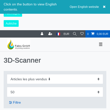
Suisse
Click on the button to view English
Open English website
contents.
Allemagne
Autriche
EUR
0
0,00 EUR
☰
3D-Scanner
Filtre