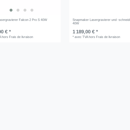
Lasergravierer Falcon 2 Pro S 40W
Snapmaker Lasergravierer und -schnei
40W
00 € *
1 189,00 € *
A
hors
Frais de livraison
*
avec TVA
hors
Frais de livraison