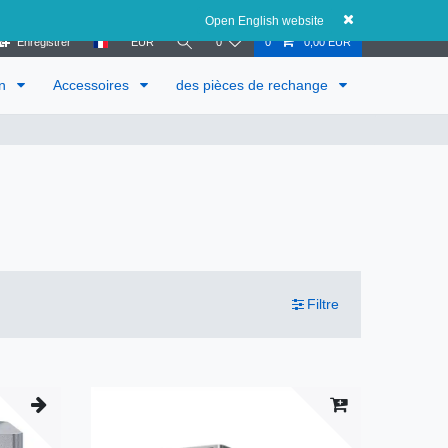
Autriche
Open English website
Enregistrer
EUR
0
0
0,00 EUR
in
Accessoires
des pièces de rechange
Filtre