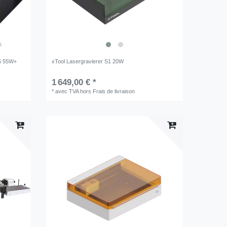
S 55W+
xTool Lasergravierer S1 20W
1 649,00 € *
*
avec TVA
hors
Frais de livraison