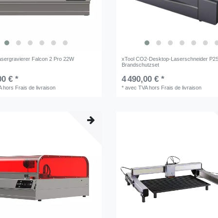
Lasergravierer Falcon 2 Pro 22W
xTool CO2-Desktop-Laserschneider P2
Brandschutzset
00 € *
4 490,00 € *
A
hors
Frais de livraison
*
avec TVA
hors
Frais de livraison