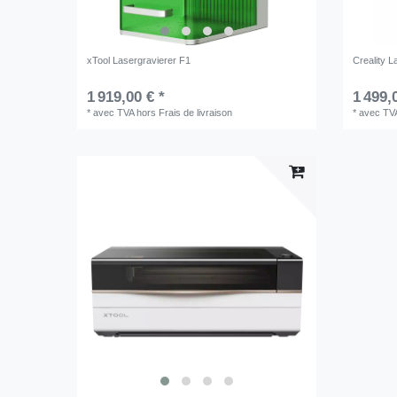
xTool Lasergravierer F1
Creality 
1 919,00 € *
1 499,
*
avec TVA
hors
Frais de livraison
*
avec TV