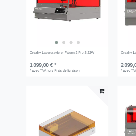
Creality Lasergravierer Falcon 2 Pro S 22W
Creality 
1 099,00 € *
2 099,
*
avec TVA
hors
Frais de livraison
*
avec TV