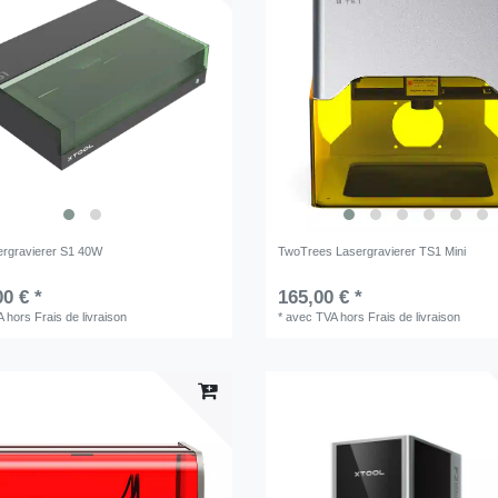
ergravierer S1 40W
TwoTrees Lasergravierer TS1 Mini
00 € *
165,00 € *
A
hors
Frais de livraison
*
avec TVA
hors
Frais de livraison