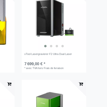
xTool Lasergravierer F2 Ultra Dual Laser
7 699,00 € *
*
avec TVA
hors
Frais de livraison