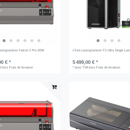
Lasergravierer Falcon 2 Pro 60W
xTool Lasergravierer F2 Ultra Single Las
00 € *
5 499,00 € *
A
hors
Frais de livraison
*
avec TVA
hors
Frais de livraison