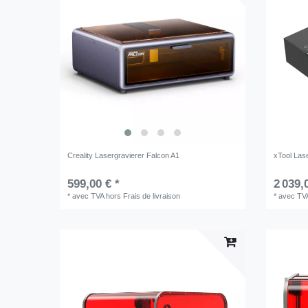
Creality Lasergravierer Falcon A1
xTool Las
599,00 € *
2 039,
*
avec TVA
hors
Frais de livraison
*
avec TV