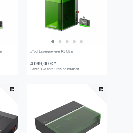
er
xTool Lasergravierer F1 Ultra
4 099,00 € *
*
avec TVA
hors
Frais de livraison