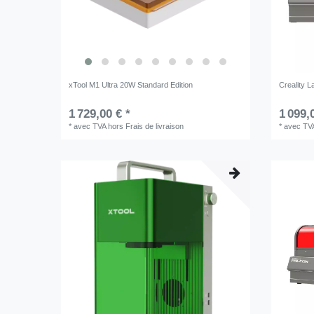
xTool M1 Ultra 20W Standard Edition
Creality 
1 729,00 € *
1 099,
*
avec TVA
hors
Frais de livraison
*
avec TV