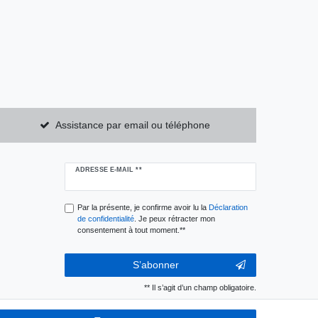
Assistance par email ou téléphone
Ceres::Template.newsletterHoneypotLabel
ADRESSE E-MAIL **
Par la présente, je confirme avoir lu la
Déclaration
de confidentialité
. Je peux rétracter mon
consentement à tout moment.**
S’abonner
** Il s’agit d’un champ obligatoire.
ADRESSE E-MAIL