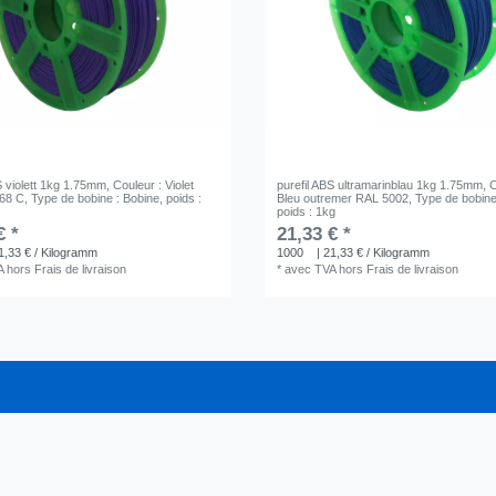
S violett 1kg 1.75mm
, Couleur : Violet
purefil ABS ultramarinblau 1kg 1.75mm
, 
268 C
, Type de bobine : Bobine
, poids :
Bleu outremer RAL 5002
, Type de bobine
poids : 1kg
€ *
21,33 € *
1,33 € / Kilogramm
1000
| 21,33 € / Kilogramm
A
hors
Frais de livraison
*
avec TVA
hors
Frais de livraison