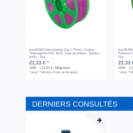
purefil ABS telemagenta 1kg 1.75mm
, Couleur :
purefil AB
Telemagenta RAL 4010
, Type de bobine : Bobine
,
Pantone 
poids : 1kg
1kg
21,33 € *
21,33 
1000
| 21,33 € / Kilogramm
1000
| 2
*
avec TVA
hors
Frais de livraison
*
avec TV
DERNIERS CONSULTÉS