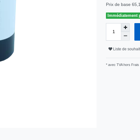
Prix de base
65,
Immédiatement pr
Liste de souhai
* avec TVA hors
Frais 