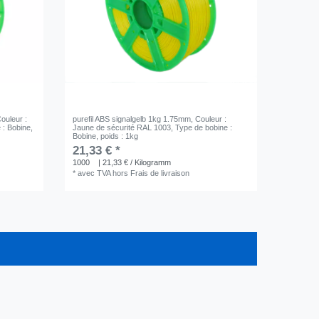
Couleur :
purefil ABS signalgelb 1kg 1.75mm
, Couleur :
 : Bobine
,
Jaune de sécurité RAL 1003
, Type de bobine :
Bobine
, poids : 1kg
21,33 € *
1000
| 21,33 € / Kilogramm
*
avec TVA
hors
Frais de livraison