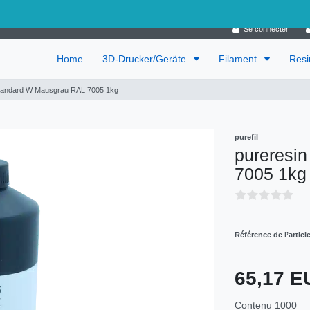
Allemagne
Se connecter
Home
3D-Drucker/Geräte
Filament
Res
Standard W Mausgrau RAL 7005 1kg
purefil
pureresi
7005 1kg
Référence de l’articl
65,17 
Contenu
1000