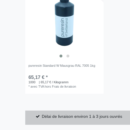
pureresin Standard W Mausgrau RAL 7005 1kg
65,17 € *
1000
| 65,17 € / Kilogramm
*
avec TVA
hors
Frais de livraison
Délai de livraison environ 1 à 3 jours ouvrés