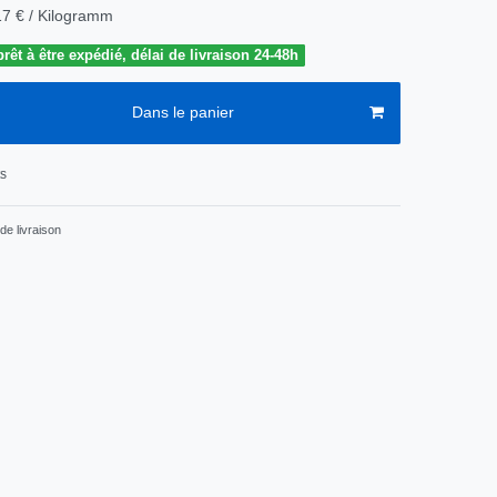
17 € / Kilogramm
êt à être expédié, délai de livraison 24-48h
Dans le panier
ts
de livraison