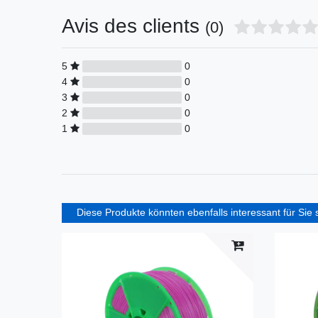
Avis des clients
(0)
5
0
4
0
3
0
2
0
1
0
Diese Produkte könnten ebenfalls interessant für Sie 