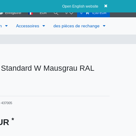
Autriche
Open English website
Enregistrer
EUR
0
0
0,00 EUR
in
Accessoires
des pièces de rechange
n Standard W Mausgrau RAL
e
437005
*
EUR