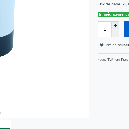
Prix de base
65,
Immédiatement pr
Liste de souhai
* avec TVA hors
Frais 