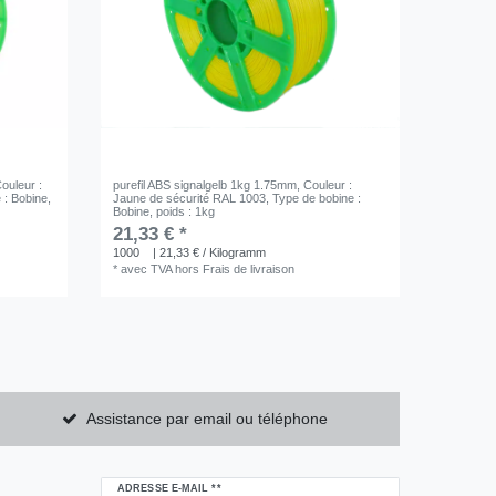
Couleur :
purefil ABS signalgelb 1kg 1.75mm
, Couleur :
 : Bobine
,
Jaune de sécurité RAL 1003
, Type de bobine :
Bobine
, poids : 1kg
21,33 € *
1000
| 21,33 € / Kilogramm
*
avec TVA
hors
Frais de livraison
Assistance par email ou téléphone
Ceres::Template.newsletterHoneypotLabel
ADRESSE E-MAIL **