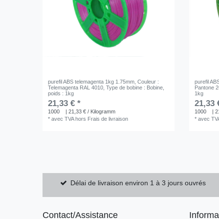
purefil ABS telemagenta 1kg 1.75mm
, Couleur :
purefil AB
Telemagenta RAL 4010
, Type de bobine : Bobine
,
Pantone 
poids : 1kg
1kg
21,33 € *
21,33 
1000
| 21,33 € / Kilogramm
1000
| 2
*
avec TVA
hors
Frais de livraison
*
avec TV
Délai de livraison environ 1 à 3 jours ouvrés
Contact/Assistance
Informa