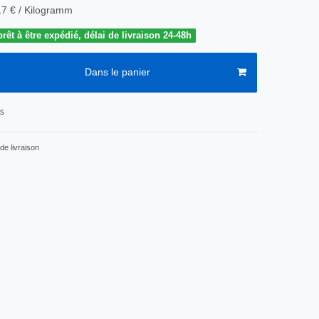
17 € / Kilogramm
êt à être expédié, délai de livraison 24-48h
Dans le panier
ts
de livraison