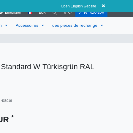
Autriche
Open English website
Enregistrer
EUR
0
0
0,00 EUR
in
Accessoires
des pièces de rechange
n Standard W Türkisgrün RAL
e
436016
*
EUR