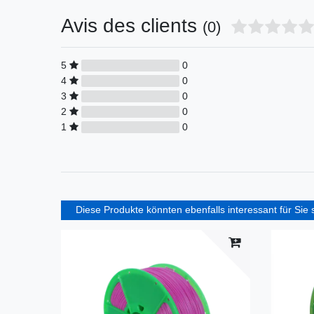
Avis des clients
(0)
5
0
4
0
3
0
2
0
1
0
Diese Produkte könnten ebenfalls interessant für Sie 