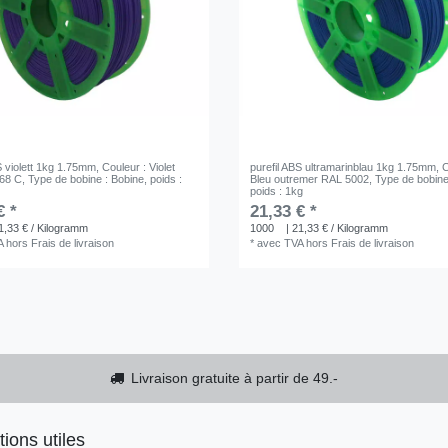
S violett 1kg 1.75mm
, Couleur : Violet
purefil ABS ultramarinblau 1kg 1.75mm
, 
268 C
, Type de bobine : Bobine
, poids :
Bleu outremer RAL 5002
, Type de bobine
poids : 1kg
€ *
21,33 € *
1,33 € / Kilogramm
1000
| 21,33 € / Kilogramm
A
hors
Frais de livraison
*
avec TVA
hors
Frais de livraison
Livraison gratuite à partir de 49.-
tions utiles