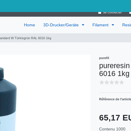
Allemagne
Se connecter
Home
3D-Drucker/Geräte
Filament
Res
tandard W Türkisgrün RAL 6016 1kg
purefil
pureresi
6016 1kg
Référence de l’articl
65,17 
Contenu
1000