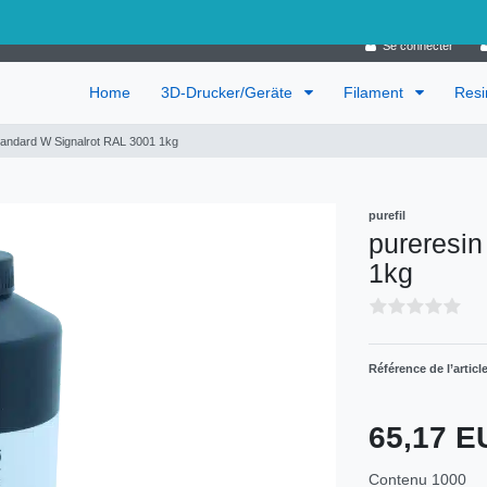
Allemagne
Se connecter
Home
3D-Drucker/Geräte
Filament
Res
tandard W Signalrot RAL 3001 1kg
purefil
pureresin
1kg
Référence de l’articl
65,17 
Contenu
1000