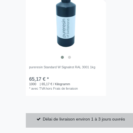
pureresin Standard W Signalrot RAL 3001 1kg
65,17 € *
1000
| 65,17 € / Kilogramm
*
avec TVA
hors
Frais de livraison
Délai de livraison environ 1 à 3 jours ouvrés