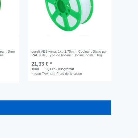
leur : Brun
purefil ABS weiss 1kg 1.75mm
, Couleur : Blanc pur
ine
,
RAL 9010
, Type de bobine : Bobine
, poids : 1kg
21,33 € *
1000
| 21,33 € / Kilogramm
*
avec TVA
hors
Frais de livraison