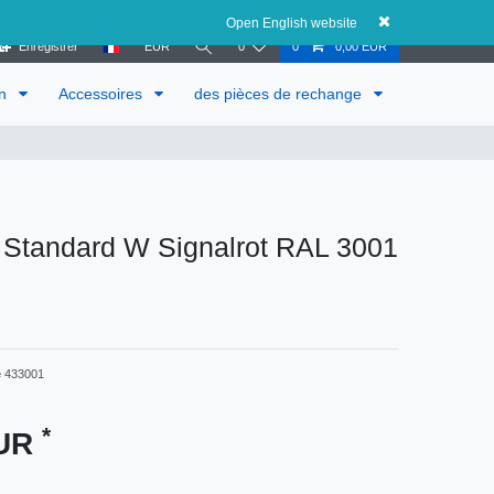
Autriche
Open English website
Enregistrer
EUR
0
0
0,00 EUR
in
Accessoires
des pièces de rechange
 Standard W Signalrot RAL 3001
e
433001
*
EUR