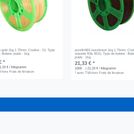
BS gold 1kg 1.75mm
, Couleur : Or
, Type
purefil ABS nussbraun 1kg 1.75mm
, Cou
: Bobine
, poids : 1kg
noisette RAL 8011
, Type de bobine : Bob
poids : 1kg
€ *
21,33 € *
1,33 € / Kilogramm
1000
| 21,33 € / Kilogramm
A
hors
Frais de livraison
*
avec TVA
hors
Frais de livraison