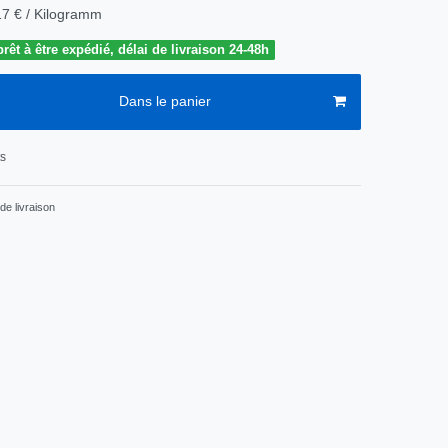
17 € / Kilogramm
êt à être expédié, délai de livraison 24-48h
Dans le panier
ts
de livraison