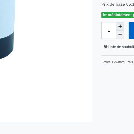
Prix de base
65,
Immédiatement pr
Liste de souhai
* avec TVA hors
Frais 