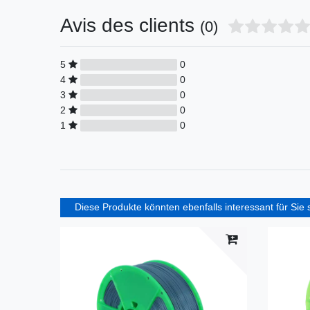
Avis des clients
(0)
5
0
4
0
3
0
2
0
1
0
Diese Produkte könnten ebenfalls interessant für Sie 