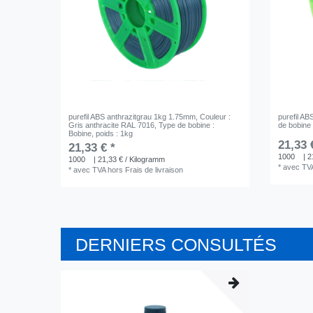
purefil ABS anthrazitgrau 1kg 1.75mm
, Couleur :
purefil A
Gris anthracite RAL 7016
, Type de bobine :
de bobine 
Bobine
, poids : 1kg
21,33 
21,33 € *
1000
| 2
1000
| 21,33 € / Kilogramm
*
avec TV
*
avec TVA
hors
Frais de livraison
DERNIERS CONSULTÉS