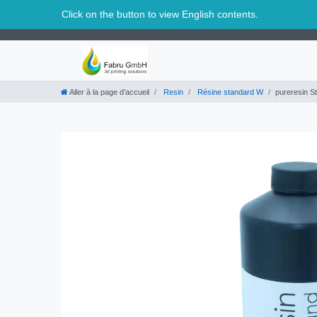
Suisse
Click on the button to view English contents.
Aller à la page d’accueil
Resin
Résine standard W
pureresin S