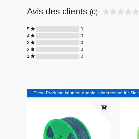
Avis des clients
(0)
5
0
4
0
3
0
2
0
1
0
Diese Produkte könnten ebenfalls interessant für Sie 