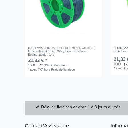
purefil ABS anthrazitgrau 1kg 1.75mm
, Couleur :
purefil A
Gris anthracite RAL 7016
, Type de bobine :
de bobine 
Bobine
, poids : 1kg
21,33 
21,33 € *
1000
| 2
1000
| 21,33 € / Kilogramm
*
avec TV
*
avec TVA
hors
Frais de livraison
Délai de livraison environ 1 à 3 jours ouvrés
Contact/Assistance
Informa