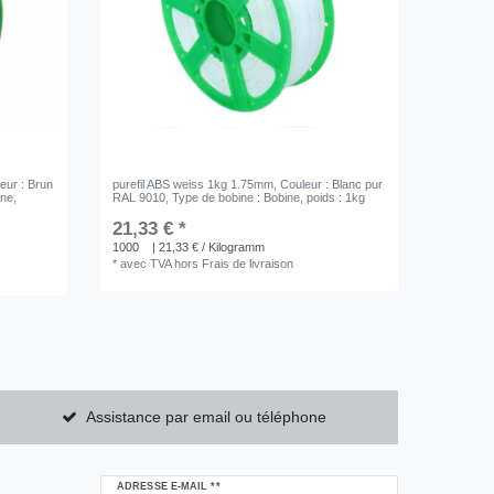
leur : Brun
purefil ABS weiss 1kg 1.75mm
, Couleur : Blanc pur
ine
,
RAL 9010
, Type de bobine : Bobine
, poids : 1kg
21,33 € *
1000
| 21,33 € / Kilogramm
*
avec TVA
hors
Frais de livraison
Assistance par email ou téléphone
Ceres::Template.newsletterHoneypotLabel
ADRESSE E-MAIL **