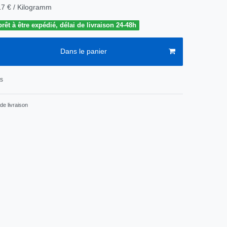
17 € / Kilogramm
êt à être expédié, délai de livraison 24-48h
Dans le panier
ts
de livraison