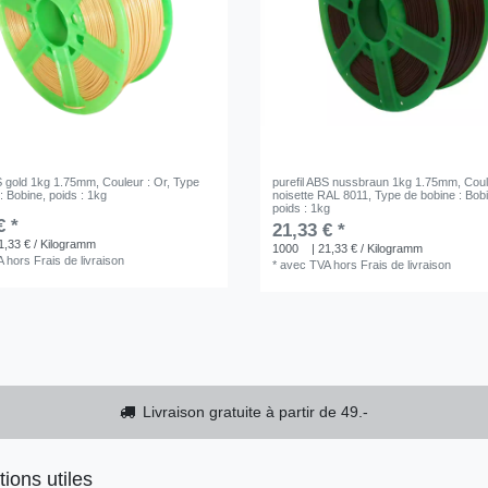
BS gold 1kg 1.75mm
, Couleur : Or
, Type
purefil ABS nussbraun 1kg 1.75mm
, Cou
: Bobine
, poids : 1kg
noisette RAL 8011
, Type de bobine : Bob
poids : 1kg
€ *
21,33 € *
1,33 € / Kilogramm
1000
| 21,33 € / Kilogramm
A
hors
Frais de livraison
*
avec TVA
hors
Frais de livraison
Livraison gratuite à partir de 49.-
tions utiles