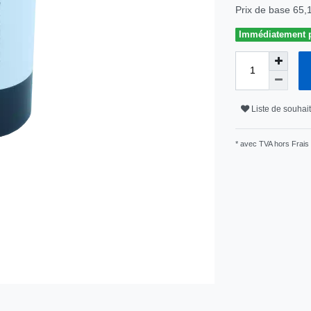
Prix de base
65,
Immédiatement pr
Liste de souhai
* avec TVA hors
Frais 