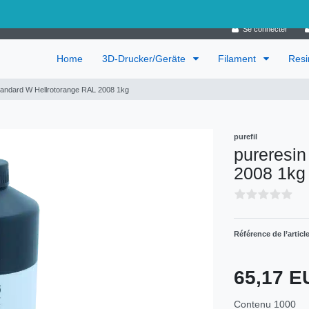
Allemagne
Se connecter
Home
3D-Drucker/Geräte
Filament
Res
tandard W Hellrotorange RAL 2008 1kg
purefil
pureresin
2008 1kg
Référence de l’articl
65,17 
Contenu
1000