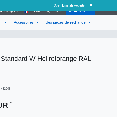
Autriche
Open English website
Enregistrer
EUR
0
0
0,00 EUR
in
Accessoires
des pièces de rechange
 Standard W Hellrotorange RAL
e
432008
*
EUR