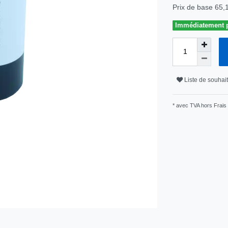
Prix de base
65,
Immédiatement pr
Liste de souhai
* avec TVA hors
Frais 