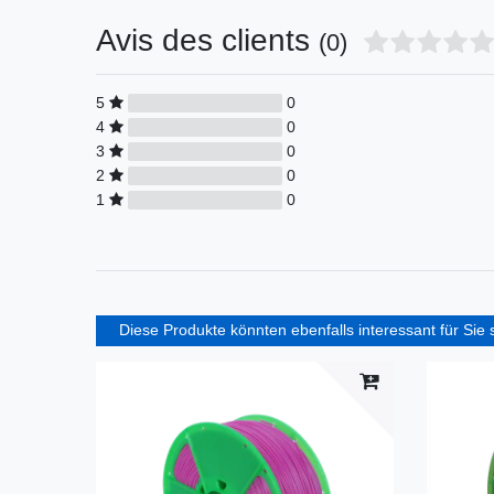
Avis des clients
(0)
5
0
4
0
3
0
2
0
1
0
Diese Produkte könnten ebenfalls interessant für Sie 