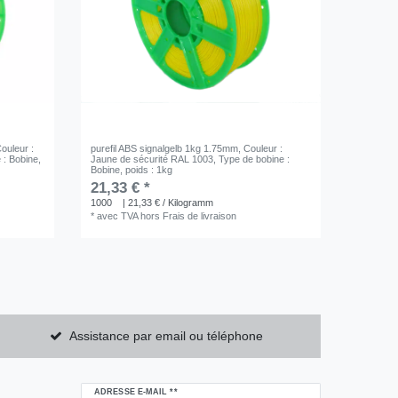
Couleur :
purefil ABS signalgelb 1kg 1.75mm
, Couleur :
 : Bobine
,
Jaune de sécurité RAL 1003
, Type de bobine :
Bobine
, poids : 1kg
21,33 € *
1000
| 21,33 € / Kilogramm
*
avec TVA
hors
Frais de livraison
Assistance par email ou téléphone
Ceres::Template.newsletterHoneypotLabel
ADRESSE E-MAIL **