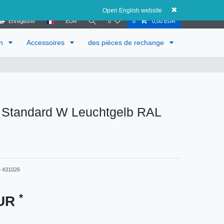
Autriche
Open English website
Enregistrer
EUR
0
0
0,00 EUR
in
Accessoires
des pièces de rechange
n Standard W Leuchtgelb RAL
e
431026
*
EUR