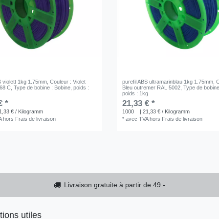
S violett 1kg 1.75mm
, Couleur : Violet
purefil ABS ultramarinblau 1kg 1.75mm
, 
268 C
, Type de bobine : Bobine
, poids :
Bleu outremer RAL 5002
, Type de bobine
poids : 1kg
€ *
21,33 € *
1,33 € / Kilogramm
1000
| 21,33 € / Kilogramm
A
hors
Frais de livraison
*
avec TVA
hors
Frais de livraison
Livraison gratuite à partir de 49.-
tions utiles