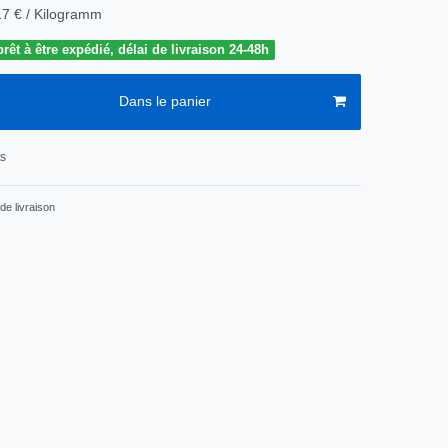
17 € / Kilogramm
êt à être expédié, délai de livraison 24-48h
Dans le panier
ts
de livraison