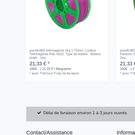
purefil ABS telemagenta 1kg 1.75mm
, Couleur :
purefil AB
Telemagenta RAL 4010
, Type de bobine : Bobine
,
Pantone 
poids : 1kg
1kg
21,33 € *
21,33 
1000
| 21,33 € / Kilogramm
1000
| 2
*
avec TVA
hors
Frais de livraison
*
avec TV
Délai de livraison environ 1 à 3 jours ouvrés
Contact/Assistance
Informa