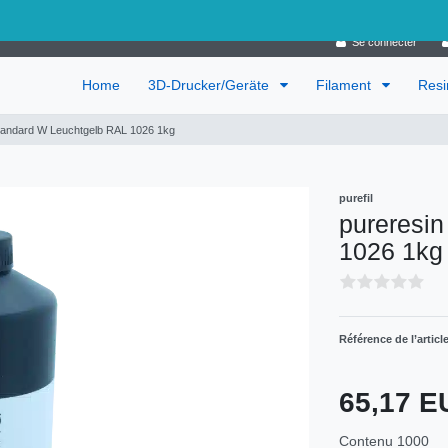
Allemagne
Se connecter
Home
3D-Drucker/Geräte
Filament
Res
tandard W Leuchtgelb RAL 1026 1kg
purefil
pureresi
1026 1kg
Référence de l’articl
65,17 
Contenu
1000